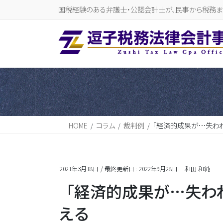
国税経験のある弁護士・公認会計士が、民事から税務ま
HOME
コラム
裁判例
「経済的成果が…失わ
2021年3月18日
/ 最終更新日 :
2022年9月28日
和田 和純
「経済的成果が…失わ
える