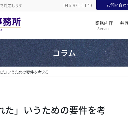
046-871-1170
お問い合わせペ
で対応します
業務内容
弁
Service
コラム
れた」いうための要件を考える
れた」いうための要件を考