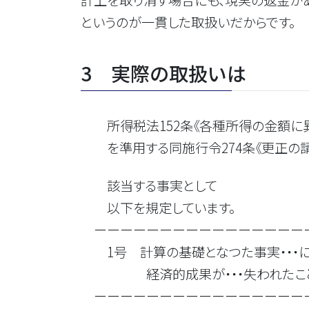
計上を取り消す場合にも、現実の返金が
というのが一貫した取扱いだからです。
3 実際の取扱いは
所得税法152条《各種所得の金額に
を準用する同施行令274条《更正の請
該当する事実として
以下を規定しています。
ーーーーーーーーーーーーーーーー
1号 計算の基礎となつた事実・・・に
経済的成果が・・・失われたこと
ーーーーーーーーーーーーーーーー