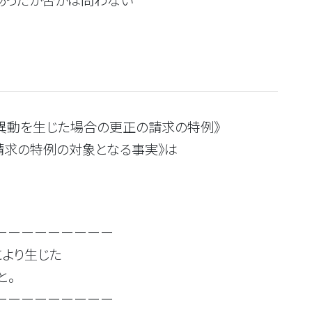
あったか否かは問わない
異動を生じた場合の更正の請求の特例》
求の特例の対象となる事実》は
ーーーーーーーーー
より生じた
。
ーーーーーーーーー