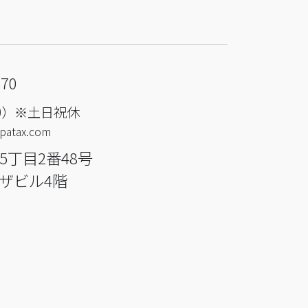
170
00）※土日祝休
patax.com
5丁目2番48号
ザビル4階